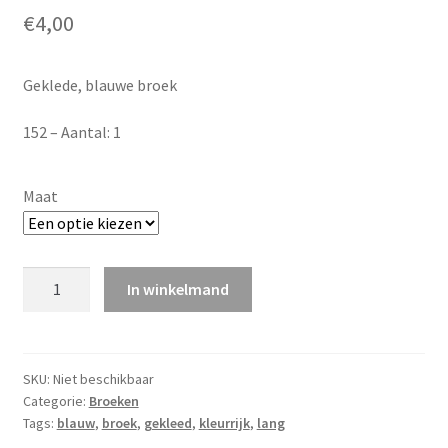
€
4,00
Geklede, blauwe broek
152 – Aantal: 1
Maat
Geklede
In winkelmand
broek
(blauw)
quantity
SKU:
Niet beschikbaar
Categorie:
Broeken
Tags:
blauw
,
broek
,
gekleed
,
kleurrijk
,
lang