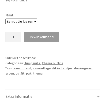
14j – Aantal: 1
Maat
Pak
In winkelmand
groen
quantity
SKU:
Niet beschikbaar
Categorieën:
Jumpsuits
,
Thema outfits
Tags:
aansluitend
,
camouflage
,
dikke bandjes
,
donkergroen
,
groen
,
outfit
,
pak
,
thema
Extra informatie