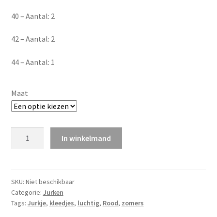
40 – Aantal: 2
42 – Aantal: 2
44 – Aantal: 1
Maat
Rode
In winkelmand
kleedjes
quantity
SKU:
Niet beschikbaar
Categorie:
Jurken
Tags:
Jurkje
,
kleedjes
,
luchtig
,
Rood
,
zomers