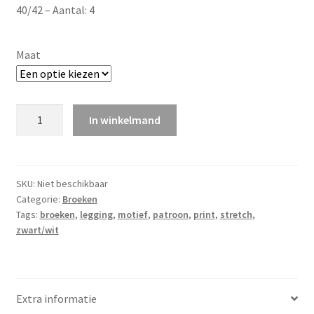
40/42 – Aantal: 4
Maat
Zwarte
In winkelmand
legging
met
wit
motief
SKU:
Niet beschikbaar
Categorie:
Broeken
quantity
Tags:
broeken
,
legging
,
motief
,
patroon
,
print
,
stretch
,
zwart/wit
Extra informatie